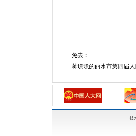
免去：
蒋
璟璟
的丽水市第四届人
技