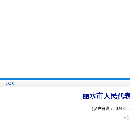
您好，欢迎访问丽水人大网站！
人大概览
人代会会议
常委会会议
网站首页
自身建设
县乡人大
热点专题
人大
丽水市人民代
（发布日期：2024-02-