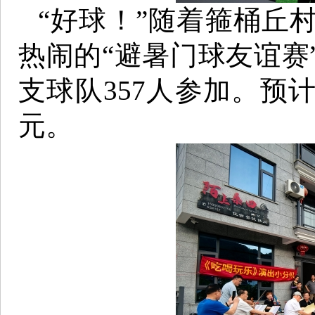
“好球！”随着箍桶丘
热闹的“避暑门球友谊赛
支球队357人参加。预
元。