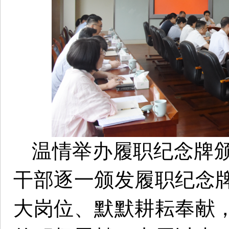
温情举办履职纪念牌
干部逐一颁发履职纪念
大岗位、默默耕耘奉献