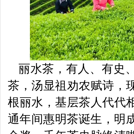
丽水茶，有人、有史
茶，汤显祖劝农赋诗，
根丽水，基层茶人代代
通年间惠明茶诞生，明成