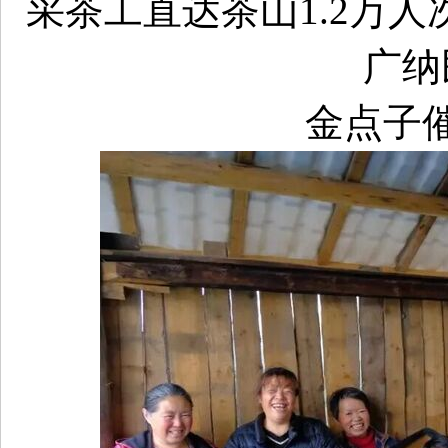
采茶工直达茶山1.2万
广纳
金点子