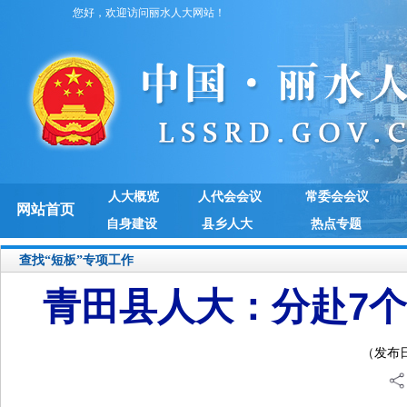
您好，欢迎访问丽水人大网站！
人大概览
人代会会议
常委会会议
网站首页
自身建设
县乡人大
热点专题
查找“短板”专项工作
青田县人大：分赴7个
（发布日期