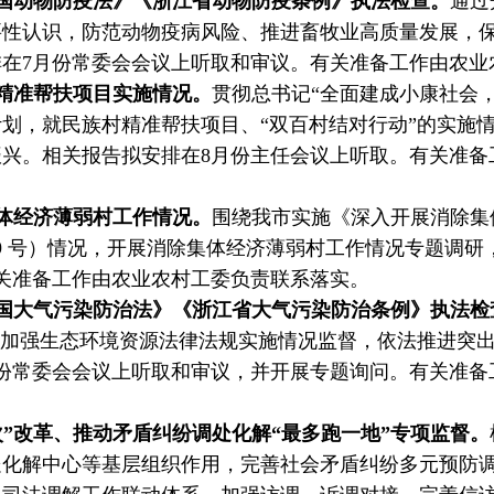
国动物防疫法》《浙江省动物防疫条例》执法检查。
通过
要性认识，防范动物疫病风险、推进畜牧业高质量发展，
在7月份常委会会议上听取和审议。有关准备工作由农业
精准帮扶项目实施情况。
贯彻总书记“全面建成小康社会
划，就民族村精准帮扶项目、“双百村结对行动”的实施
兴。相关报告拟安排在8月份主任会议上听取。有关准备
体经济薄弱村工作情况。
围绕我市实施《深入开展消除集
〕39 号）情况，开展消除集体经济薄弱村工作情况专题调
关准备工作由农业农村工委负责联系落实。
国大气污染防治法》《浙江省大气污染防治条例》执法检
，加强生态环境资源法律法规实施情况监督，依法推进突
份常委会会议上听取和审议，并开展专题询问。有关准备
”改革、推动矛盾纠纷调处化解“最多跑一地”专项监督。
处化解中心等基层组织作用，完善社会矛盾纠纷多元预防