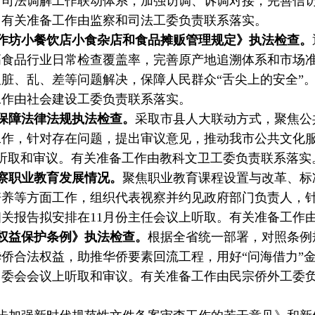
、司法调解工作联动体系，加强访调、诉调对接，完善信
。有关准备工作由监察和司法工委负责联系落实。
作坊小餐饮店小食杂店和食品摊贩管理规定》执法检查。
高食品行业日常检查覆盖率，完善原产地追溯体系和市场
脏、乱、差等问题解决，保障人民群众“舌尖上的安全”
工作由社会建设工委负责联系落实。
保障法律法规执法检查。
采取市县人大联动方式，聚焦公
工作，针对存在问题，提出审议意见，推动我市公共文化
听取和审议。有关准备工作由教科文卫工委负责联系落实
察职业教育发展情况。
聚焦职业教育课程设置与改革、标
培养等方面工作，组织代表视察并约见政府部门负责人，
关报告拟安排在11月份主任会议上听取。有关准备工作
权益保护条例》执法检查。
根据全省统一部署，对照条例
侨合法权益，助推华侨要素回流工程，用好“问海借力”
常委会会议上听取和审议。有关准备工作由民宗侨外工委