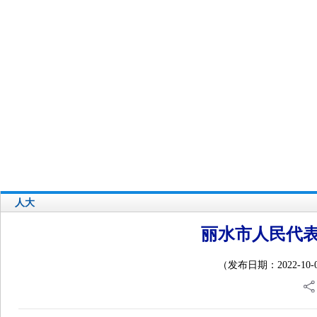
您好，欢迎访问丽水人大网站！
人大概览
人代会会议
常委会会议
网站首页
自身建设
县乡人大
热点专题
人大
丽水市人民代
（发布日期：2022-10-