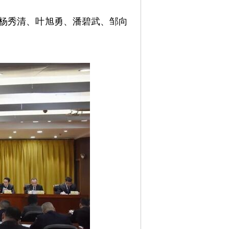
任杨秀清、叶旭勇、潘碧武、邹向