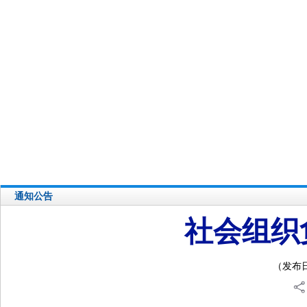
您好，欢迎访问丽水人大网站！
人大概览
人代会会议
常委会会议
网站首页
自身建设
县乡人大
热点专题
通知公告
社会组织
（发布日期