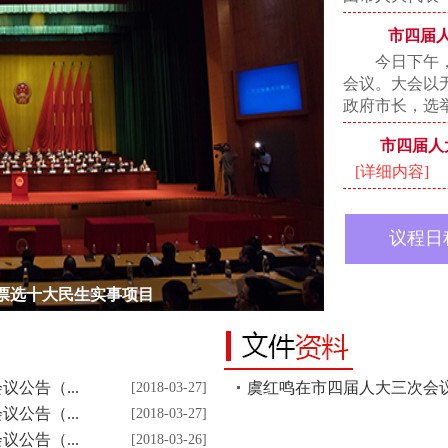
市四届
今日下午，
会议。大会以
政府市长，选举
市四届人
[详细内容]
议程日
票选十大民生实事项目
公告（...
虞红鸣在市四届人大三次会
[2018-03-27]
公告（...
[2018-03-27]
公告（...
[2018-03-26]