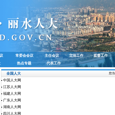
议
常委会会议
主任会议
立法工作
监督工作
大
热点专题
代表工作
您当
全国人大
中国人大网
江苏人大网
福建人大网
广东人大网
湖南人大网
四川人大网