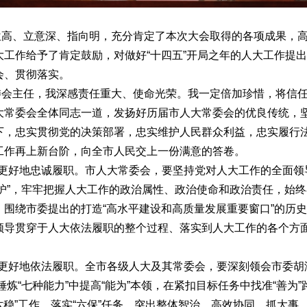
位高、立意深、指向明，充分肯定了本次大会取得的各项成果，
大工作给予了肯定鼓励，对做好“十四五”开局之年的人大工作提
会、贯彻落实。
委会主任，我深感责任重大、使命光荣。我一定倍加珍惜，将信
大常委会全体同志一道，发扬好历届市人大常委会的优良传统，
下，忠实贯彻党的决策部署，忠实维护人民群众利益，忠实履行
工作再上新台阶，向全市人民交上一份满意的答卷。
”更好地忠诚履职。市人大常委会，要坚持党对人大工作的全面领
个维护”，牢牢把握人大工作的政治属性、政治使命和政治责任，始
，围绕市委提出的打造“高水平建设和高质量发展重要窗口”的历
领导贯穿于人大依法履职的整个过程、落实到人大工作的各个方
”更好地依法履职。全市各级人大及其常委会，要深刻领会市委
在锤炼“七种能力”中提高“能为”本领，在紧扣目标任务中找准“善
“六稳”工作、落实“六保”任务，突出整体智治、高效协同，抓大