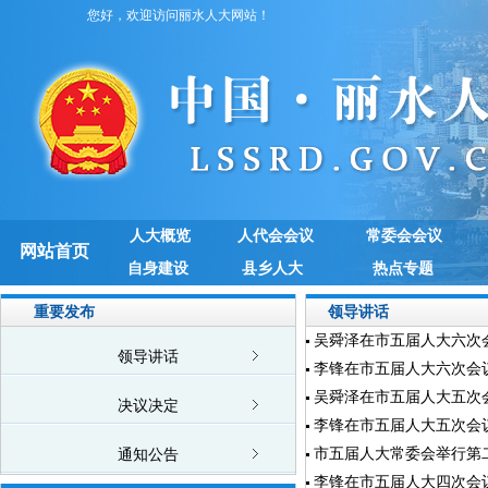
您好，欢迎访问丽水人大网站！
人大概览
人代会会议
常委会会议
网站首页
自身建设
县乡人大
热点专题
重要发布
领导讲话
吴舜泽在市五届人大六次
领导讲话
李锋在市五届人大六次会
吴舜泽在市五届人大五次
决议决定
李锋在市五届人大五次会
市五届人大常委会举行第
通知公告
李锋在市五届人大四次会