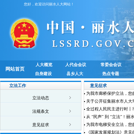
您好，欢迎访问丽水人大网站！
人大概览
人代会会议
常委会会议
网站首页
自身建设
县乡人大
热点专题
立法工作
意见征求
为我市廊桥保护立法，您
立法动态
关于公开征集丽水市人大常
全过程人民民主进行时丨
法规条文
从 “民声” 到 “立法”！
为我市电梯安全立法，您
意见征求
《国家发展规划法》意见征