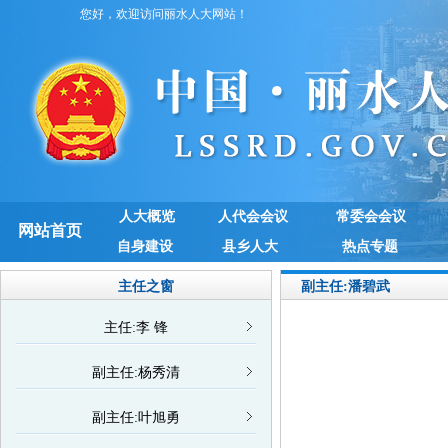
您好，欢迎访问丽水人大网站！
人大概览
人代会会议
常委会会议
网站首页
自身建设
县乡人大
热点专题
主任之窗
副主任:潘碧武
主任:李 锋
副主任:杨秀清
副主任:叶旭勇