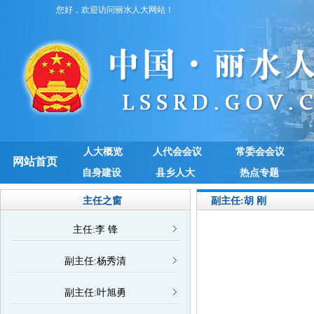
您好，欢迎访问丽水人大网站！
人大概览
人代会会议
常委会会议
网站首页
自身建设
县乡人大
热点专题
主任之窗
副主任:胡 刚
主任:李 锋
副主任:杨秀清
副主任:叶旭勇