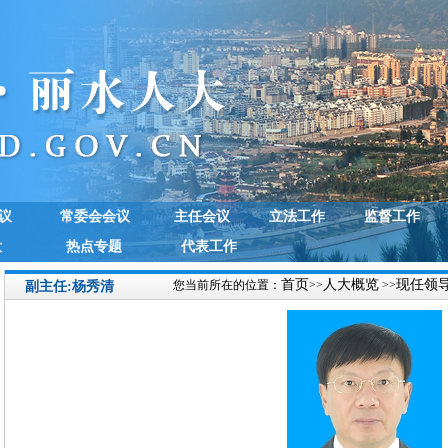
议
常委会会议
主任会议
立法工作
监督工作
大
热点专题
代表工作
首页
人大概览
现任领
您当前所在的位置：
>>
>>
副主任:杨秀清