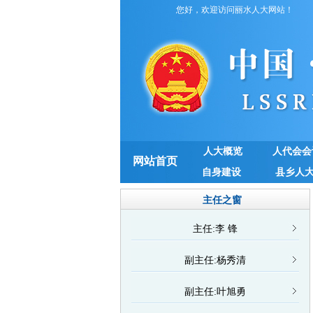
您好，欢迎访问丽水人大网站！
人大概览
人代会会
网站首页
自身建设
县乡人
主任之窗
主任:李 锋
副主任:杨秀清
副主任:叶旭勇